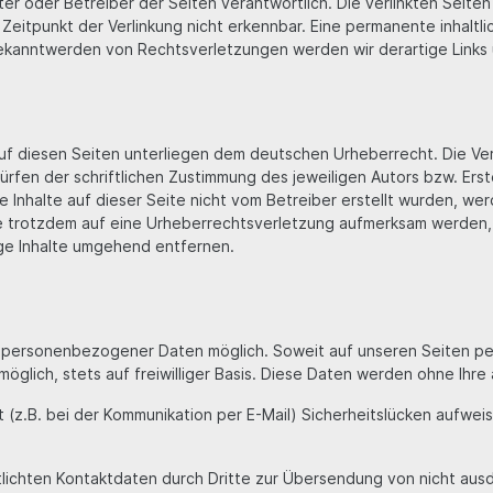
ieter oder Betreiber der Seiten verantwortlich. Die verlinkten Seit
eitpunkt der Verlinkung nicht erkennbar. Eine permanente inhaltlic
Bekanntwerden von Rechtsverletzungen werden wir derartige Link
auf diesen Seiten unterliegen dem deutschen Urheberrecht. Die Ver
en der schriftlichen Zustimmung des jeweiligen Autors bzw. Erste
e Inhalte auf dieser Seite nicht vom Betreiber erstellt wurden, w
Sie trotzdem auf eine Urheberrechtsverletzung aufmerksam werden,
ge Inhalte umgehend entfernen.
e personenbezogener Daten möglich. Soweit auf unseren Seiten p
öglich, stets auf freiwilliger Basis. Diese Daten werden ohne Ihr
t (z.B. bei der Kommunikation per E-Mail) Sicherheitslücken aufwei
lichten Kontaktdaten durch Dritte zur Übersendung von nicht ausd